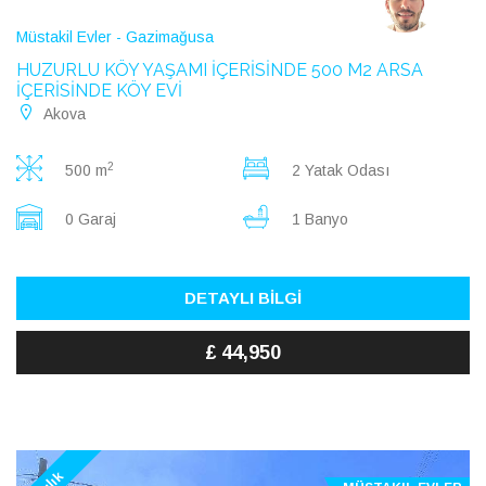
Müstakil Evler - Gazimağusa
HUZURLU KÖY YAŞAMI İÇERİSİNDE 500 M2 ARSA
İÇERİSİNDE KÖY EVİ
Akova
2
500 m
2 Yatak Odası
0 Garaj
1 Banyo
DETAYLI BİLGİ
£ 44,950