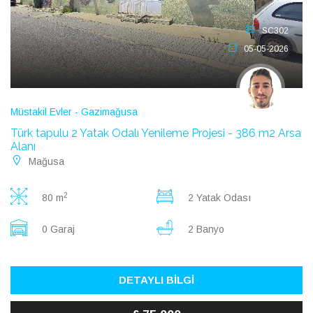
SC302
05-05-2026
Müstakil Evler - Gazimağusa
Türk tapulu 2 Yatak Odalı Yenileme Projesi - 386 m2 Arsa
Alanı
Mağusa
2
80 m
2 Yatak Odası
0 Garaj
2 Banyo
DETAYLI BİLGİ