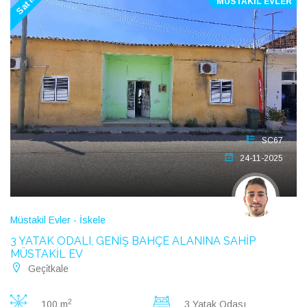
Satılık
MÜSTAKIL EVLER
SC67
24-11-2025
Müstakil Evler - İskele
3 YATAK ODALI, GENİŞ BAHÇE ALANINA SAHİP
MÜSTAKİL EV
Geçi̇tkale
2
100 m
3 Yatak Odası