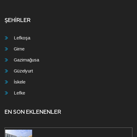
ŞEHİRLER
Lefkoşa
Girne
Gazimağusa
Güzelyurt
İskele
Lefke
EN SON EKLENENLER