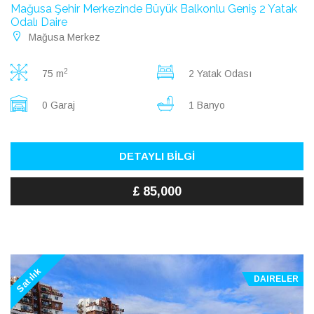
Mağusa Şehir Merkezinde Büyük Balkonlu Geniş 2 Yatak
Odalı Daire
Mağusa Merkez
2
75 m
2 Yatak Odası
0 Garaj
1 Banyo
DETAYLI BİLGİ
£ 85,000
Satılık
DAIRELER