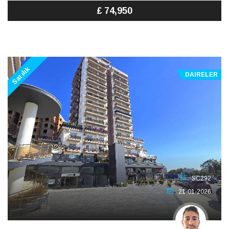
£ 74,950
Satılık
DAIRELER
SC292
21-01-2026