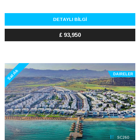
DETAYLI BİLGİ
£ 93,950
Satılık
DAIRELER
SC260