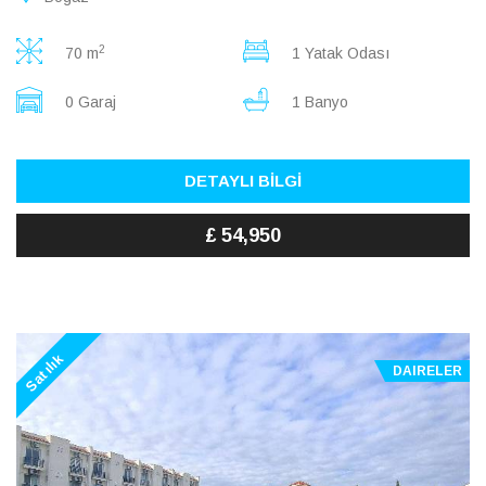
2
70 m
1 Yatak Odası
0 Garaj
1 Banyo
DETAYLI BİLGİ
£ 54,950
Satılık
DAIRELER