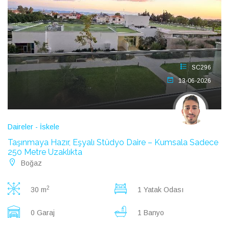
SC296
13-06-2026
Daireler - İskele
Taşınmaya Hazır, Eşyalı Stüdyo Daire – Kumsala Sadece
250 Metre Uzaklıkta
Boğaz
2
30 m
1 Yatak Odası
0 Garaj
1 Banyo