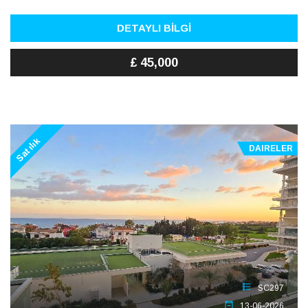
DETAYLI BİLGİ
£ 45,000
Satılık
DAIRELER
SC297
13-06-2026