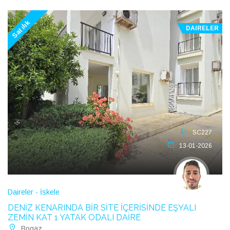
Satılık
DAIRELER
SC227
13-01-2026
Daireler - İskele
DENİZ KENARINDA BİR SİTE İÇERİSİNDE EŞYALI
ZEMİN KAT 1 YATAK ODALI DAİRE
Bogaz