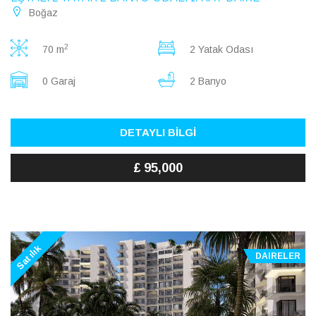
Boğaz
2
70 m
2 Yatak Odası
0 Garaj
2 Banyo
DETAYLI BİLGİ
£ 95,000
Satılık
DAIRELER