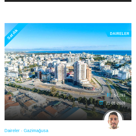
Satılık
DAIRELER
SC293
21-01-2026
Daireler - Gazimağusa