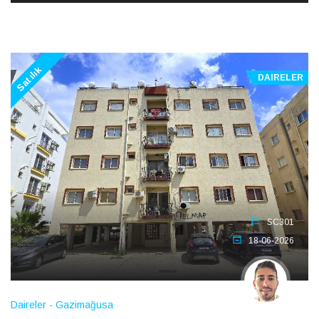
Satılık
DAIRELER
SC301
18-06-2026
Daireler - Gazimağusa