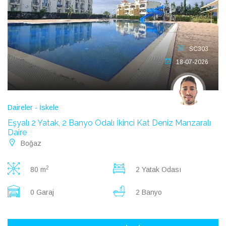
SC303
18-07-2026
Daireler - İskele
Eşyalı 2 Yatak, 2 Banyo Odalı İkinci Kat Deniz Manzaralı
Daire
Boğaz
2
80 m
2 Yatak Odası
0 Garaj
2 Banyo