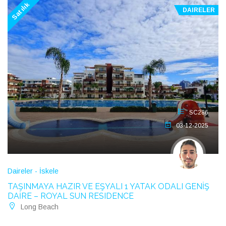
Satılık
DAIRELER
SC286
03-12-2025
Daireler - İskele
TAŞINMAYA HAZIR VE EŞYALI 1 YATAK ODALI GENİŞ
DAİRE – ROYAL SUN RESIDENCE
Long Beach