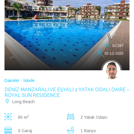
SC287
03-12-2025
Daireler - İskele
DENİZ MANZARALI VE EŞYALI 2 YATAK ODALI DAİRE –
ROYAL SUN RESIDENCE
Long Beach
2
80 m
2 Yatak Odası
0 Garaj
1 Banyo