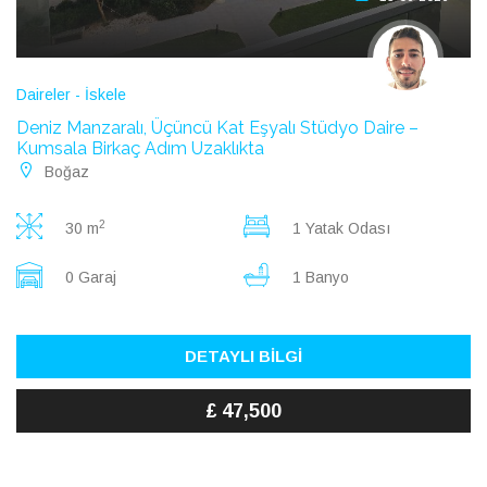
Daireler - İskele
Deniz Manzaralı, Üçüncü Kat Eşyalı Stüdyo Daire –
Kumsala Birkaç Adım Uzaklıkta
Boğaz
2
30 m
1 Yatak Odası
0 Garaj
1 Banyo
DETAYLI BİLGİ
£ 47,500