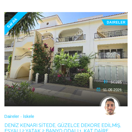
Satılık
DAIRELER
SC285
11-06-2026
Daireler - İskele
DENİZ KENARI SİTEDE, GÜZELCE DEKORE EDİLMİŞ,
EŞYALI 2 YATAK 2 BANYO ODALI 1. KAT DAİRE