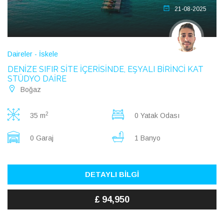
21-08-2025
Daireler - İskele
DENİZE SIFIR SİTE İÇERİSİNDE, EŞYALI BİRİNCİ KAT
STÜDYO DAİRE
Boğaz
2
35 m
0 Yatak Odası
0 Garaj
1 Banyo
DETAYLI BİLGİ
£ 94,950