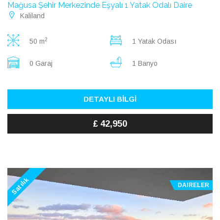
Mağusa Şehir Merkezinde Eşyalı 1 Yatak Odalı Daire
Kaliland
2
50 m
1 Yatak Odası
0 Garaj
1 Banyo
DETAYLI BİLGİ
£ 42,950
Satılık
DAIRELER