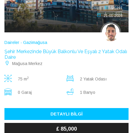
SC291
21-01-2026
Daireler - Gazimağusa
Şehir Merkezinde Büyük Balkonlu Ve Eşyalı 2 Yatak Odalı
Daire
Mağusa Merkez
2
75 m
2 Yatak Odası
0 Garaj
1 Banyo
DETAYLI BİLGİ
£ 85,000