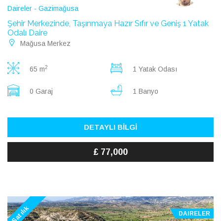
Daireler - Gazimağusa
Şehir Merkezinde, Taşınmaya Hazır Sıfır ve Geniş 1 Yatak
Odalı Daire
Mağusa Merkez
2
65 m
1 Yatak Odası
0 Garaj
1 Banyo
DETAYLI BİLGİ
£ 77,000
Satılık
DAIRELER