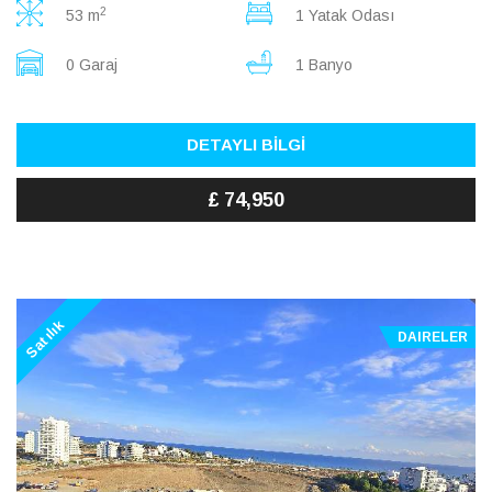
2
53 m
1 Yatak Odası
0 Garaj
1 Banyo
DETAYLI BİLGİ
£ 74,950
Satılık
DAIRELER