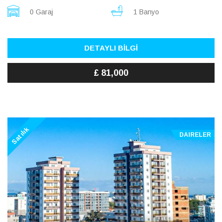
0 Garaj
1 Banyo
DETAYLI BİLGİ
£ 81,000
Satılık
DAIRELER