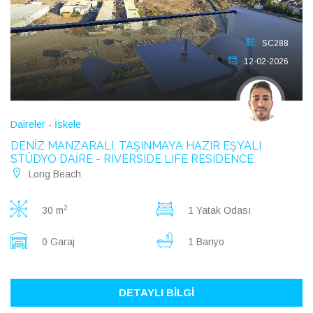
SC288
12-02-2026
Daireler - İskele
DENİZ MANZARALI, TAŞINMAYA HAZIR EŞYALI
STÜDYO DAİRE - RIVERSIDE LIFE RESIDENCE
Long Beach
2
30 m
1 Yatak Odası
0 Garaj
1 Banyo
DETAYLI BİLGİ