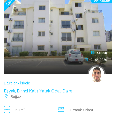
Satılık
DAIRELER
SC298
01-04-2026
Daireler - İskele
Eşyalı, Birinci Kat 1 Yatak Odalı Daire
Boğaz
2
50 m
1 Yatak Odası