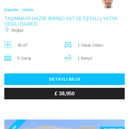
Daireler - İskele
TAŞINMAYA HAZIR, BİRİNCİ KAT VE EŞTALI 1 YATAK
ODALI DAİRED
Boğaz
2
45 m
1 Yatak Odası
0 Garaj
1 Banyo
DETAYLI BİLGİ
£ 38,950