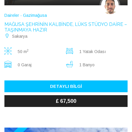
Daireler - Gazimağusa
MAĞUSA ŞEHRİNİN KALBİNDE, LÜKS STÜDYO DAİRE –
TAŞINMAYA HAZIR
Sakarya
2
50 m
1 Yatak Odası
0 Garaj
1 Banyo
DETAYLI BİLGİ
£ 67,500