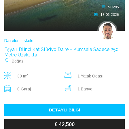
SC295
13-06-2026
Daireler - İskele
Eşyalı, Birinci Kat Stüdyo Daire – Kumsala Sadece 250
Metre Uzaklıkta
Boğaz
2
30 m
1 Yatak Odası
0 Garaj
1 Banyo
DETAYLI BİLGİ
£ 42,500