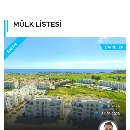
MÜLK LİSTESİ
Satılık
DAIRELER
SC267A
24-09-2025