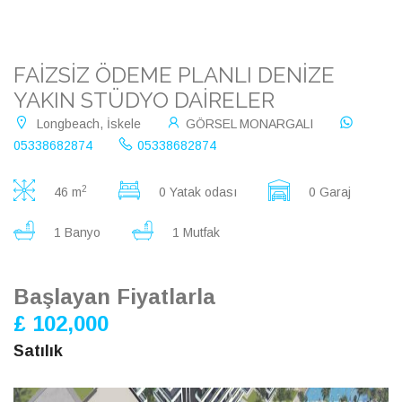
FAİZSİZ ÖDEME PLANLI DENİZE
YAKIN STÜDYO DAİRELER
Longbeach, İskele
GÖRSEL MONARGALI
05338682874
05338682874
2
46 m
0 Yatak odası
0 Garaj
1 Banyo
1 Mutfak
Başlayan Fiyatlarla
£ 102,000
Satılık