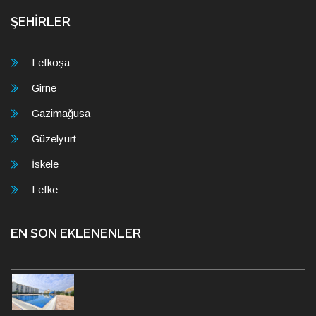
ŞEHİRLER
Lefkoşa
Girne
Gazimağusa
Güzelyurt
İskele
Lefke
EN SON EKLENENLER