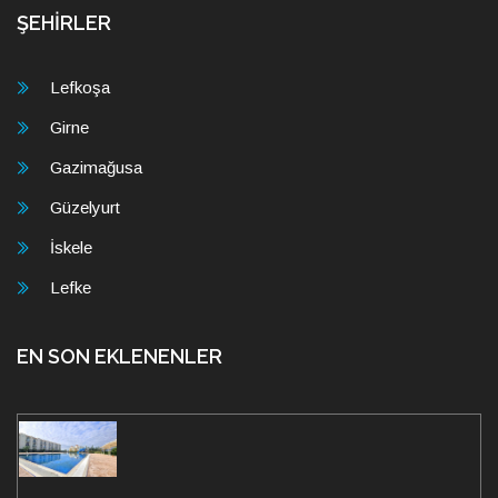
ŞEHİRLER
Lefkoşa
Girne
Gazimağusa
Güzelyurt
İskele
Lefke
EN SON EKLENENLER